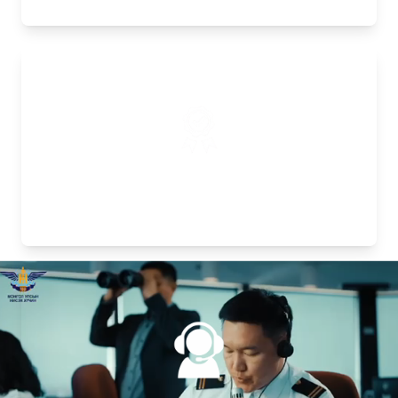
Зөвшөөрөл, Гэрчилгээ