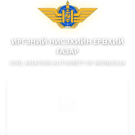
ИРГЭНИЙ НИСЭХИЙН ЕРӨНХИЙ
ГАЗАР
CIVIL AVIATION AUTHORITY OF MONGOLIA
Нүүр хуудас