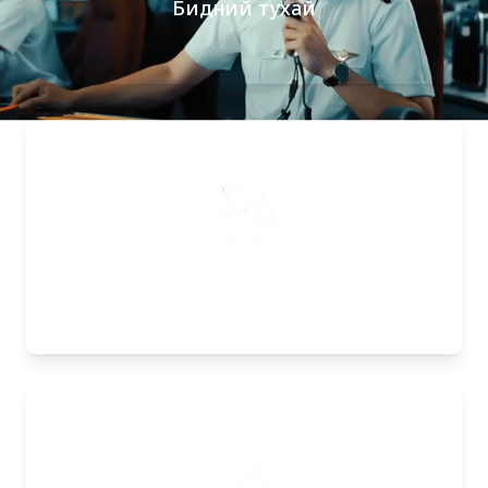
Бидний тухай
Эрх зүйн мэдээлэл